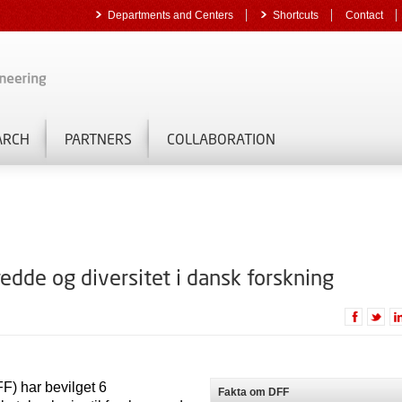
Departments and Centers
Shortcuts
Contact
ARCH
PARTNERS
COLLABORATION
redde og diversitet i dansk forskning
) har bevilget 6
Fakta om DFF