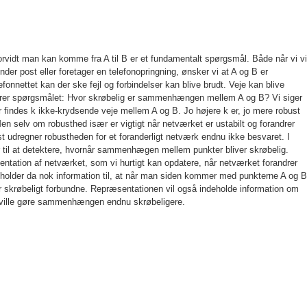
rvidt man kan komme fra A til B er et fundamentalt spørgsmål. Både når vi vi
nder post eller foretager en telefonopringning, ønsker vi at A og B er
onnettet kan der ske fejl og forbindelser kan blive brudt. Veje kan blive
iverer spørgsmålet: Hvor skrøbelig er sammenhængen mellem A og B? Vi siger
indes k ikke-krydsende veje mellem A og B. Jo højere k er, jo mere robust
selv om robusthed især er vigtigt når netværket er ustabilt og forandrer
 udregner robustheden for et foranderligt netværk endnu ikke besvaret. I
mer til at detektere, hvornår sammenhægen mellem punkter bliver skrøbelig.
ntation af netværket, som vi hurtigt kan opdatere, når netværket forandrer
holder da nok information til, at når man siden kommer med punkterne A og B
r skrøbeligt forbundne. Repræsentationen vil også indeholde information om
se ville gøre sammenhængen endnu skrøbeligere.