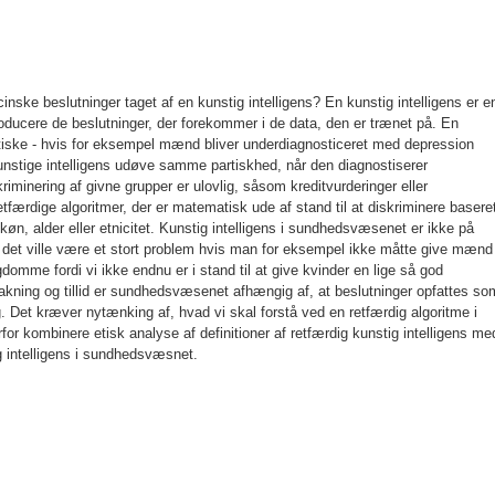
inske beslutninger taget af en kunstig intelligens? En kunstig intelligens er e
eproducere de beslutninger, der forekommer i de data, den er trænet på. En
artiske - hvis for eksempel mænd bliver underdiagnosticeret med depression
kunstige intelligens udøve samme partiskhed, når den diagnostiserer
iminering af givne grupper er ulovlig, såsom kreditvurderinger eller
retfærdige algoritmer, der er matematisk ude af stand til at diskriminere basere
n, alder eller etnicitet. Kunstig intelligens i sundhedsvæsenet er ikke på
det ville være et stort problem hvis man for eksempel ikke måtte give mænd
domme fordi vi ikke endnu er i stand til at give kvinder en lige så god
kning og tillid er sundhedsvæsenet afhængig af, at beslutninger opfattes so
g. Det kræver nytænking af, hvad vi skal forstå ved en retfærdig algoritme i
for kombinere etisk analyse af definitioner af retfærdig kunstig intelligens me
ig intelligens i sundhedsvæsnet.