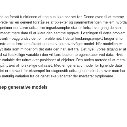
de og forstå funktionen af ting hun ikke har set før. Denne evne til at ramme
llerede har en generel forståelse af objekter og sammenhængen mellem hvord
goritmer der lærer udfra træningseksempler starter forfra hver gang de skal
r meget mere data til at klare den samme opgave. Løsningen til dette problem
etværk - baggrundsviden om problemet. I dette forskningsprojekt bruger vi to
rste er at lære en såkaldt generativ ikke-overvåget model. Når modellen er
yt data som minder om det data den har lært fra. Det nye i vores tilgang er at
el så forskellige variable i den vil lære bestemte egenskaber ved data. Hvis
e variable der udtrækker positioner af objekter. Den anden metode til at meta-
n på tværs af forskellige datasæt. Med en generativ model for lignende data
 Det er relevant for eksempel for diagnostik udfra genomisk data hvor man har
e naturlig variation fra de genetiske varianter der medfører sygdomme.
deep generative models