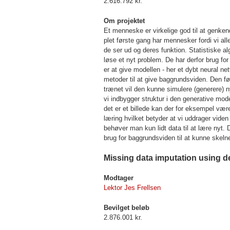
2.616.792 kr.
Om projektet
Et menneske er virkelige god til at genken
plet første gang har mennesker fordi vi a
de ser ud og deres funktion. Statistiske al
løse et nyt problem. De har derfor brug fo
er at give modellen - her et dybt neural n
metoder til at give baggrundsviden. Den fø
trænet vil den kunne simulere (generere) n
vi indbygger struktur i den generative mod
det er et billede kan der for eksempel vær
læring hvilket betyder at vi uddrager vide
behøver man kun lidt data til at lære nyt.
brug for baggrundsviden til at kunne skeln
Missing data imputation using 
Modtager
Lektor Jes Frellsen
Bevilget beløb
2.876.001 kr.