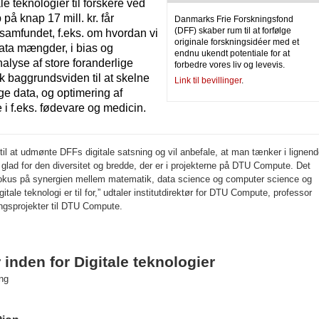
le teknologier til forskere ved
å knap 17 mill. kr. får
Danmarks Frie Forskningsfond
(DFF) skaber rum til at forfølge
 samfundet, f.eks. om hvordan vi
originale forskningsidéer med et
data mængder, i bias og
endnu ukendt potentiale for at
nalyse af store foranderlige
forbedre vores liv og levevis.
k baggrundsviden til at skelne
Link til bevillinger
.
ige data, og optimering af
i f.eks. fødevare og medicin.
il at udmønte DFFs digitale satsning og vil anbefale, at man tænker i lignen
t glad for den diversitet og bredde, der er i projekterne på DTU Compute. Det
fokus på synergien mellem matematik, data science og computer science og
le teknologi er til for,” udtaler institutdirektør for DTU Compute, professor
ngsprojekter til DTU Compute.
 inden for Digitale teknologier
ng