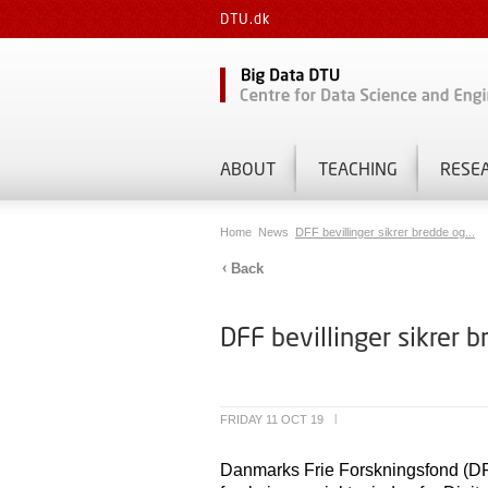
DTU.dk
ABOUT
TEACHING
RESE
Home
News
DFF bevillinger sikrer bredde og...
Back
DFF bevillinger sikrer b
FRIDAY 11 OCT 19
|
Danmarks Frie Forskningsfond (DFF