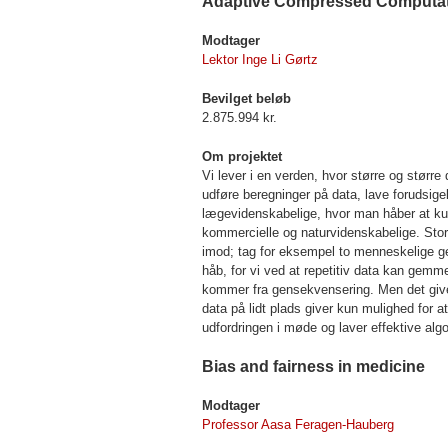
Adaptive Compressed Computa
Modtager
Lektor Inge Li Gørtz
Bevilget beløb
2.875.994 kr.
Om projektet
Vi lever i en verden, hvor større og stør
udføre beregninger på data, lave forudsig
lægevidenskabelige, hvor man håber at k
kommercielle og naturvidenskabelige. St
imod; tag for eksempel to menneskelige ge
håb, for vi ved at repetitiv data kan gem
kommer fra gensekvensering. Men det giver
data på lidt plads giver kun mulighed for a
udfordringen i møde og laver effektive algo
Bias and fairness in medicine
Modtager
Professor Aasa Feragen-Hauberg