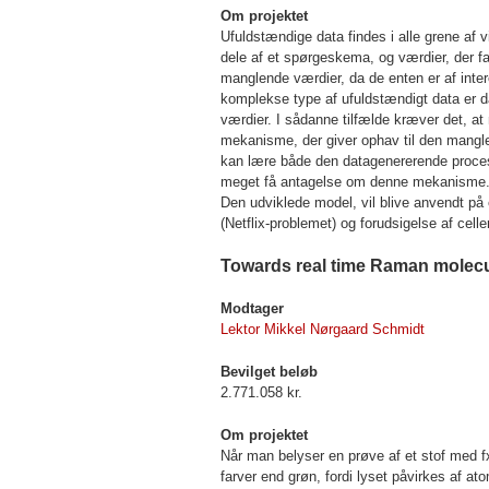
Om projektet
Ufuldstændige data findes i alle grene af 
dele af et spørgeskema, og værdier, der fa
manglende værdier, da de enten er af inter
komplekse type af ufuldstændigt data er d
værdier. I sådanne tilfælde kræver det, a
mekanisme, der giver ophav til den mangle
kan lære både den datagenererende proces
meget få antagelse om denne mekanisme. V
Den udviklede model, vil blive anvendt på 
(Netflix-problemet) og forudsigelse af cell
Towards real time Raman molecul
Modtager
Lektor Mikkel Nørgaard Schmidt
Bevilget beløb
2.771.058 kr.
Om projektet
Når man belyser en prøve af et stof med fx
farver end grøn, fordi lyset påvirkes af a