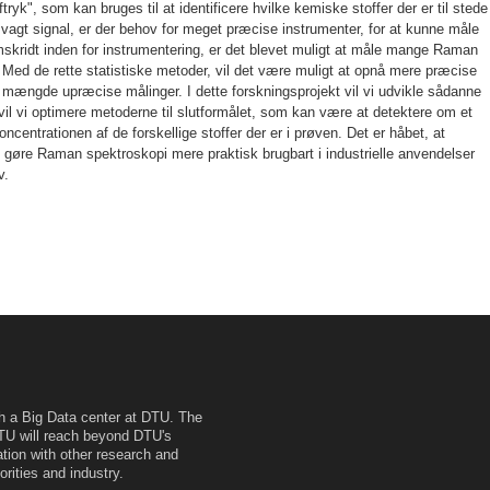
ryk", som kan bruges til at identificere hvilke kemiske stoffer der er til stede 
vagt signal, er der behov for meget præcise instrumenter, for at kunne måle
mskridt inden for instrumentering, er det blevet muligt at måle mange Raman
. Med de rette statistiske metoder, vil det være muligt at opnå mere præcise
r mængde upræcise målinger. I dette forskningsprojekt vil vi udvikle sådanne
vil vi optimere metoderne til slutformålet, som kan være at detektere om et
koncentrationen af de forskellige stoffer der er i prøven. Det er håbet, at
at gøre Raman spektroskopi mere praktisk brugbart i industrielle anvendelser
v.
h a Big Data center at DTU. The
TU will reach beyond DTU's
ation with other research and
orities and industry.