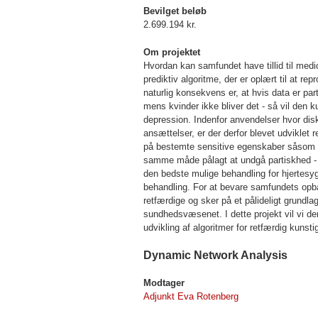
Bevilget beløb
2.699.194 kr.
Om projektet
Hvordan kan samfundet have tillid til medic
prediktiv algoritme, der er oplært til at r
naturlig konsekvens er, at hvis data er p
mens kvinder ikke bliver det - så vil den 
depression. Indenfor anvendelser hvor diskr
ansættelser, er der derfor blevet udviklet 
på bestemte sensitive egenskaber såsom kø
samme måde pålagt at undgå partiskhed - 
den bedste mulige behandling for hjertesyg
behandling. For at bevare samfundets opba
retfærdige og sker på et pålideligt grundla
sundhedsvæsenet. I dette projekt vil vi der
udvikling af algoritmer for retfærdig kunst
Dynamic Network Analysis
Modtager
Adjunkt Eva Rotenberg