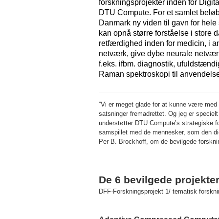
forskningsprojekter inden for Digita
DTU Compute. For et samlet beløb p
Danmark ny viden til gavn for hele
kan opnå større forståelse i store 
retfærdighed inden for medicin, i a
netværk, give dybe neurale netvær
f.eks. ifbm. diagnostik, ufuldstænd
Raman spektroskopi til anvendelse 
”Vi er meget glade for at kunne være med t
satsninger fremadrettet. Og jeg er speciel
understøtter DTU Compute’s strategiske 
samspillet med de mennesker, som den digita
Per B. Brockhoff, om de bevilgede forskni
De 6 bevilgede projekter
DFF-Forskningsprojekt 1/ tematisk forskni