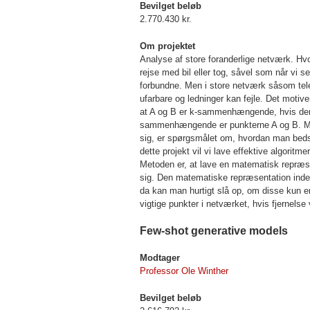
Bevilget beløb
2.770.430 kr.
Om projektet
Analyse af store foranderlige netværk. Hvo
rejse med bil eller tog, såvel som når vi se
forbundne. Men i store netværk såsom telef
ufarbare og ledninger kan fejle. Det mot
at A og B er k-sammenhængende, hvis der f
sammenhængende er punkterne A og B. Men 
sig, er spørgsmålet om, hvordan man bedst
dette projekt vil vi lave effektive algorit
Metoden er, at lave en matematisk repræse
sig. Den matematiske repræsentation inde
da kan man hurtigt slå op, om disse kun e
vigtige punkter i netværket, hvis fjernel
Few-shot generative models
Modtager
Professor Ole Winther
Bevilget beløb