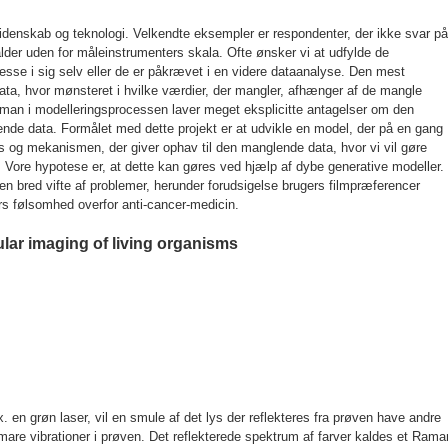
videnskab og teknologi. Velkendte eksempler er respondenter, der ikke svar på
lder uden for måleinstrumenters skala. Ofte ønsker vi at udfylde de
esse i sig selv eller de er påkrævet i en videre dataanalyse. Den mest
ata, hvor mønsteret i hvilke værdier, der mangler, afhænger af de mangle
t man i modelleringsprocessen laver meget eksplicitte antagelser om den
nde data. Formålet med dette projekt er at udvikle en model, der på en gang
 og mekanismen, der giver ophav til den manglende data, hvor vi vil gøre
ore hypotese er, at dette kan gøres ved hjælp af dybe generative modeller.
en bred vifte af problemer, herunder forudsigelse brugers filmpræferencer
ers følsomhed overfor anti-cancer-medicin.
ar imaging of living organisms
. en grøn laser, vil en smule af det lys der reflekteres fra prøven have andre
tomare vibrationer i prøven. Det reflekterede spektrum af farver kaldes et Rama