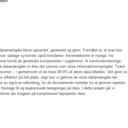
tion
re datamængder bliver opsamlet, genereret og gemt. Formålet er, at man kan
elser, opdage systemer, opnå forståelse. Anvendelserne er mange: fra
unne forstå de genetiske komponenter i sygdomme, til samfundsmæssige,
ore datamængder er ikke det samme som store informationsmængder. Tvært
nomer -- i gennemsnit vil de have 99.9% af deres data tilfælles. Det giver os
mes effektivt på lidt plads, ergo kan vi gemme de store datamængder der
 os også en udfordring, for de eksisterende metoder for at gemme repetitiv
t foretage få og begrænsede beregninger på data. I dette projekt går vi
ritmer der fungerer på komprimeret højrepetitiv data.