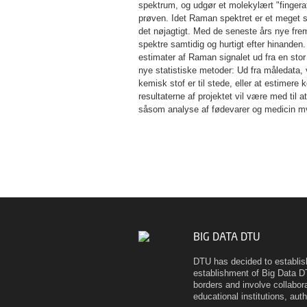
spektrum, og udgør et molekylært "fingeraft
prøven. Idet Raman spektret er et meget s
det nøjagtigt. Med de seneste års nye fre
spektre samtidig og hurtigt efter hinanden
estimater af Raman signalet ud fra en sto
nye statistiske metoder: Ud fra måledata, 
kemisk stof er til stede, eller at estimere 
resultaterne af projektet vil være med til 
såsom analyse af fødevarer og medicin m
BIG DATA DTU
DTU has decided to establis
establishment of Big Data D
borders and involve collabor
educational institutions, auth